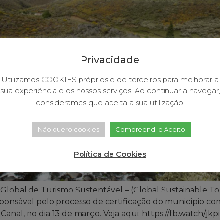
Privacidade
Utilizamos COOKIES próprios e de terceiros para melhorar a
sua experiência e os nossos serviços. Ao continuar a navegar,
consideramos que aceita a sua utilização.
Não quero cookies
Compreendi e Aceito
Política de Cookies
Global de Turismo Sustentável – (Global Sustainable Tou
onsável pelo processo de certificação do município com
nal, no dia 13 de março. Veja aqui: https://fb.watch/jkpi