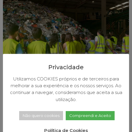
Privacidade
Utilizamos COOKIES próprios e de terceiros para
melhorar a sua experiência e os nossos serviços. Ao
Nos dias 24, 26 e 28, de abril, 153 alunos do 8º ano e
continuar a navegar, consideramos que aceita a sua
respetivos professores dos três agrupamentos de
utilização.
escolas do concelho de Baião, visitaram o aterro da
estação de tratamento de resíduos da Resinorte, em
Celorico de Basto. A visita foi promovida pelo Pelouro
Não quero cookies
Compreendi e Aceito
da Educação, no âmbito do Projeto Educativo
Municipal e […]
Política de Cookies