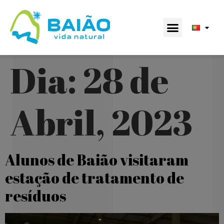
Dia:
28 de
Abril, 2023
Alunos de Baião visitaram
estação de tratamento de
resíduos