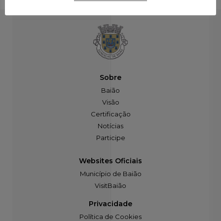
Sobre
Baião
Visão
Certificação
Notícias
Participe
Websites Oficiais
Município de Baião
VisitBaião
Privacidade
Política de Cookies