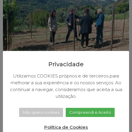
Privacidade
No dia 3 de junho, Baião, primeiro município
português classificado como “Destino Turístico
Utilizamos COOKIES próprios e de terceiros para
Sustentável”, recebeu o anúncio da revalidação do
melhorar a sua experiência e os nossos serviços. Ao
“Galardão Prata” EarthCheck, certificação
continuar a navegar, consideramos que aceita a sua
internacionalmente reconhecida e validada pelo
utilização.
Conselho Global de Turismo Sustentável (GSTC) –
entidade criada com o apoio da Fundação das Nações
Não quero cookies
Compreendi e Aceito
Unidas, do Programa das Nações Unidas para o
Ambiente, da […]
Política de Cookies