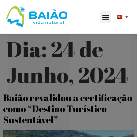
Dia:
24 de
Junho, 2024
Baião revalidou a certificação
como “Destino Turístico
Sustentável”