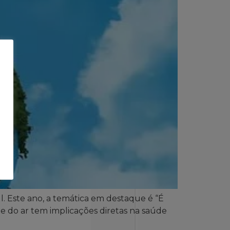
ul. Este ano, a temática em destaque é “É
e do ar tem implicações diretas na saúde