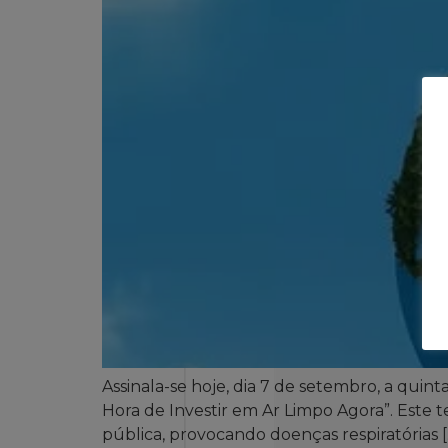
Assinala-se hoje, dia 7 de setembro, a quin
Hora de Investir em Ar Limpo Agora”. Este 
pública, provocando doenças respiratórias [