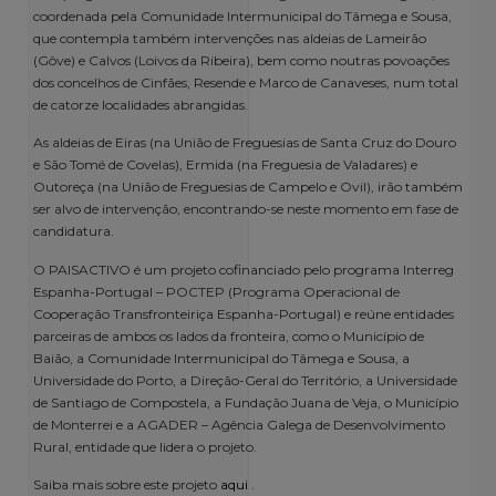
coordenada pela Comunidade Intermunicipal do Tâmega e Sousa,
que contempla também intervenções nas aldeias de Lameirão
(Gôve) e Calvos (Loivos da Ribeira), bem como noutras povoações
dos concelhos de Cinfães, Resende e Marco de Canaveses, num total
de catorze localidades abrangidas.
As aldeias de Eiras (na União de Freguesias de Santa Cruz do Douro
e São Tomé de Covelas), Ermida (na Freguesia de Valadares) e
Outoreça (na União de Freguesias de Campelo e Ovil), irão também
ser alvo de intervenção, encontrando-se neste momento em fase de
candidatura.
O PAISACTIVO é um projeto cofinanciado pelo programa Interreg
Espanha-Portugal – POCTEP (Programa Operacional de
Cooperação Transfronteiriça Espanha-Portugal) e reúne entidades
parceiras de ambos os lados da fronteira, como o Município de
Baião, a Comunidade Intermunicipal do Tâmega e Sousa, a
Universidade do Porto, a Direção-Geral do Território, a Universidade
de Santiago de Compostela, a Fundação Juana de Veja, o Município
de Monterrei e a AGADER – Agência Galega de Desenvolvimento
Rural, entidade que lidera o projeto.
Saiba mais sobre este projeto
aqui
.