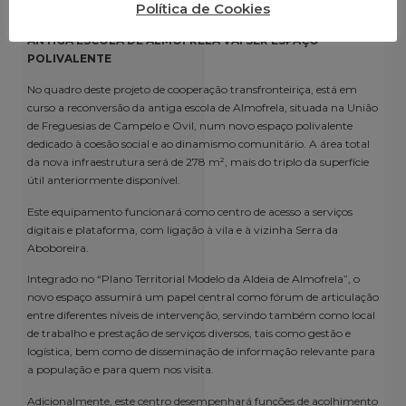
Política de Cookies
ciência, política pública e conhecimento tradicional e ancestral.
ANTIGA ESCOLA DE ALMOFRELA VAI SER ESPAÇO
POLIVALENTE
No quadro deste projeto de cooperação transfronteiriça, está em
curso a reconversão da antiga escola de Almofrela, situada na União
de Freguesias de Campelo e Ovil, num novo espaço polivalente
dedicado à coesão social e ao dinamismo comunitário. A área total
da nova infraestrutura será de 278 m², mais do triplo da superfície
útil anteriormente disponível.
Este equipamento funcionará como centro de acesso a serviços
digitais e plataforma, com ligação à vila e à vizinha Serra da
Aboboreira.
Integrado no “Plano Territorial Modelo da Aldeia de Almofrela”, o
novo espaço assumirá um papel central como fórum de articulação
entre diferentes níveis de intervenção, servindo também como local
de trabalho e prestação de serviços diversos, tais como gestão e
logística, bem como de disseminação de informação relevante para
a população e para quem nos visita.
Adicionalmente, este centro desempenhará funções de acolhimento