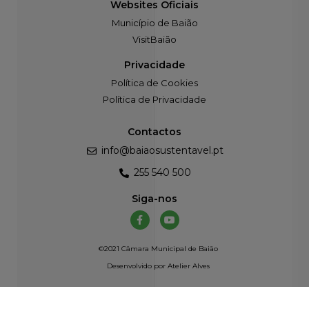
Websites Oficiais
Município de Baião
VisitBaião
Privacidade
Política de Cookies
Política de Privacidade
Contactos
info@baiaosustentavel.pt
255 540 500
Siga-nos
©2021 Câmara Municipal de Baião
Desenvolvido por
Atelier Alves