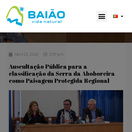
Abril 22, 2022
3:57 pm
Auscultação Pública para a
classificação da Serra da Aboboreira
como Paisagem Protegida Regional