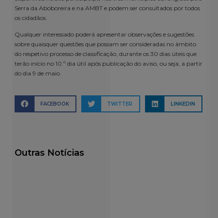
Serra da Aboboreira e na AMBT e podem ser consultados por todos
os cidadãos.
Qualquer interessado poderá apresentar observações e sugestões
sobre quaisquer questões que possam ser consideradas no âmbito
do respetivo processo de classificação, durante os 30 dias úteis que
terão início no 10.º dia útil após publicação do aviso, ou seja, a partir
do dia 9 de maio.
FACEBOOK
TWITTER
LINKEDIN
Outras Notícias
Julho 15, 2026
Julho 15, 2026
Julho 15, 2026
Jul