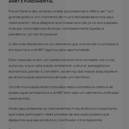
AMBT É FUNDAMENTAL
Paulo Pereira deu as boas-vindas aos presentes e referiu ser “um
grande gosto e um momento de muita felicidade estarmos aqui
neste evento. Seria desejável que tivesse ocorrido já no ano passado,
mas por contingências diversas, nomeadamente ligadas à
pandemia, tal não foi possível.
A Serra da Aboboreira é um elemento que une os três municípios e
em boa hora a AMBT agarrou esta oportunidade.
Esta nossa serra tem um potencial enorme e compete-nos a nós,
autarcas, a sua valorização ambiental, cultural, paisagística e
económica, pondo-a, também, ao serviço das nossas populações e
da dinamização económica de todo um território.
Os três municípios estão imbuídos nesta consciência coletiva de
preservação ambiental e a AMBT tem sido um elemento unificador
nesse sentido.
Estão aqui presentes os intervenientes mais diretos e é importante
que todos participem neste processo de discussão pública que
desejamos que seja produtivo, clarificador e transparente.