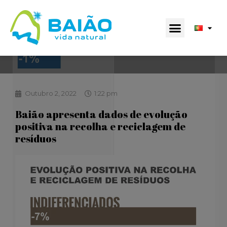
Outubro 2, 2022
1:22 pm
Baião apresenta dados de evolução
positiva na recolha e reciclagem de
resíduos