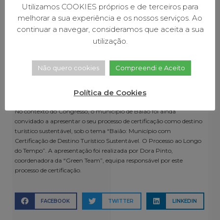
Utilizamos COOKIES próprios e de terceiros para
melhorar a sua experiência e os nossos serviços. Ao
continuar a navegar, consideramos que aceita a sua
utilização.
Não quero cookies
Compreendi e Aceito
Política de Cookies
No contexto do Congresso, o município de Baião foi ainda
convidado a apresentar o seu processo de certificação como destino
turístico sustentável, sob o tema “Baião: Município com
Certificação de Destino Turístico Sustentável. O Processo ao Longo
do Tempo”. A apresentação foi realizada por Dora Pinto,
coordenadora da “Green Team”, equipa responsável por este
processo de certificação.
FACEBOOK
TWITTER
LINKEDIN