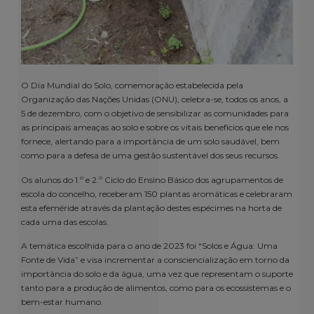
O Dia Mundial do Solo, comemoração estabelecida pela
Organização das Nações Unidas (ONU), celebra-se, todos os anos, a
5 de dezembro, com o objetivo de sensibilizar as comunidades para
as principais ameaças ao solo e sobre os vitais benefícios que ele nos
fornece, alertando para a importância de um solo saudável, bem
como para a defesa de uma gestão sustentável dos seus recursos.
Os alunos do 1.º e 2.º Ciclo do Ensino Básico dos agrupamentos de
escola do concelho, receberam 150 plantas aromáticas e celebraram
esta efeméride através da plantação destes espécimes na horta de
cada uma das escolas.
A temática escolhida para o ano de 2023 foi “Solos e Água: Uma
Fonte de Vida” e visa incrementar a consciencialização em torno da
importância do solo e da água, uma vez que representam o suporte
tanto para a produção de alimentos, como para os ecossistemas e o
bem-estar humano.