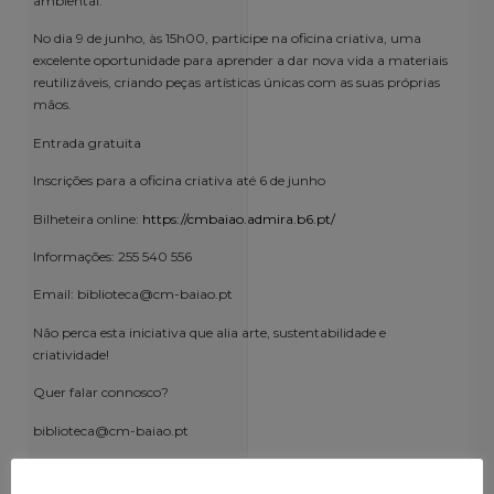
ambiental.
No dia 9 de junho, às 15h00, participe na oficina criativa, uma
excelente oportunidade para aprender a dar nova vida a materiais
reutilizáveis, criando peças artísticas únicas com as suas próprias
mãos.
Entrada gratuita
Inscrições para a oficina criativa até 6 de junho
Bilheteira online:
https://cmbaiao.admira.b6.pt/
Informações: 255 540 556
Email: biblioteca@cm-baiao.pt
Não perca esta iniciativa que alia arte, sustentabilidade e
criatividade!
Quer falar connosco?
biblioteca@cm-baiao.pt
255 540 556