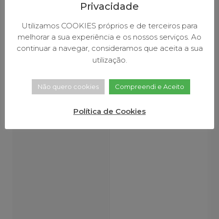
Privacidade
FACEBOOK
TWITTER
LINKEDIN
Utilizamos COOKIES próprios e de terceiros para
melhorar a sua experiência e os nossos serviços. Ao
continuar a navegar, consideramos que aceita a sua
utilização.
Outras Notícias
Julho 15, 2026
Julho 15, 2026
Julho 15, 2026
Jul
Não quero cookies
Compreendi e Aceito
Política de Cookies
Município
Serra da
Baião
levou
Aboboreira
Mais
ações
na linha
Limpo:
de
da
Município
sensibilização
frente
reforça