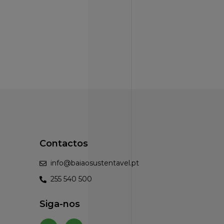
Contactos
info@baiaosustentavel.pt
255 540 500
Siga-nos