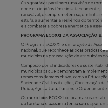
Os signatários partilham uma visão de tornar o
onde os cidadãos têm, simultaneamente, acess
renovável, e comprometem-se, em linhas gerai
estufa, a aumentar a resiliência do território
e a combater a pobreza energética e assegura
PROGRAMA ECOXXI DA ASSOCIAÇÃO BAN
O Programa ECOXXI é um projeto da Associa
nacional, que reconhece as boas práticas de 
municípios na prossecução de atribuições n
Composto por 21 indicadores de sustentabili
municípios os que demonstram a implementaçã
temas considerados chave, como a Educação
Sociedade Civil, Instituições, Conservação da
Ruído, Agricultura, Turismo e Ordenamento d
Os municípios ECOXXI colocam a sustentabili
do território e passam a ter ao seu dispor um