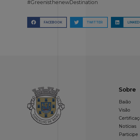
#GreenisthenewDestination
FACEBOOK
TWITTER
LINKED
Sobre
Baião
Visão
Certifica
Notícias
Participe