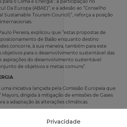
 para o Clima e Energia”; a participação no
ul Da Europa (ABAE)”; e a adesão ao “Conselho
 Sustainable Tourism Council)”, reforça a posição
internacionais.
aulo Pereira, explicou que “estas propostas de
 posicionamento de Baião enquanto destino
ades concorre, à sua maneira, também para este
os objetivos para o desenvolvimento sustentável das
e aspirações do desenvolvimento sustentável
onjunto de objetivos e metas comuns”.
ERGIA
 uma iniciativa lançada pela Comissão Europeia que
f Mayors, dirigida à mitigação de emissões de Gases
ra a adaptação às alterações climáticas.
se comprometem voluntariamente a implementar os
rgia no seu território.
Privacidade