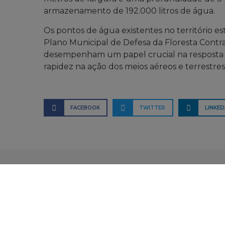
armazenamento de 192.000 litros de água.
Os pontos de água existentes no território est
Plano Municipal de Defesa da Floresta Contra
desempenham um papel crucial na resposta d
rapidez na ação dos meios aéreos e terrestres
FACEBOOK
TWITTER
LINKED
Sobre
Baião