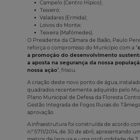
Campelo (Centro Hípico);
Teixeiró;
Valadares (Ermida);
Loivos do Monte;
Teixeira (Mafómedes).
O Presidente da Câmara de Baião, Paulo Perei
reforça o compromisso do Município com a “
a promoção do desenvolvimento sustentáv
a aposta na segurança da nossa população
nossa ação
”, frisou.
A criação deste novo ponto de água, instal
quadrados recentemente adquirido pelo Muni
Plano Municipal de Defesa da Floresta Contr
Gestão Integrada de Fogos Rurais do Tâmega
aprovação.
A infraestrutura foi construída de acordo co
n.º 5711/2014, de 30 de abril, apresentando
metros de largura e uma profundidade de 3 