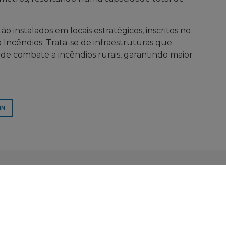
ão instalados em locais estratégicos, inscritos no
 Incêndios. Trata-se de infraestruturas que
e combate a incêndios rurais, garantindo maior
.
IN
Websites Oficiais
Município de Baião