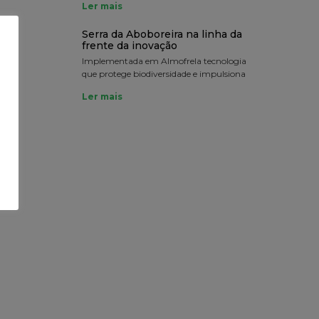
Ler mais
Serra da Aboboreira na linha da
frente da inovação
Implementada em Almofrela tecnologia
que protege biodiversidade e impulsiona
Ler mais