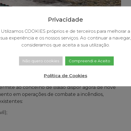
Privacidade
Utilizamos COOKIES próprios e de terceiros para melhorar a
sua experiência e os nossos serviços. Ao continuar a navegar,
consideramos que aceita a sua utilização.
Não quero cookies
Compreendi e Aceito
ua destinado ao apoio aos meios aéreos e terrestres
 Monte de Tuaraz, na Freguesia do Gôve, no limite
Política de Cookies
 permite ao concelho de Baião dispor agora de nove
imento em operações de combate a incêndios,
xistentes:
il);