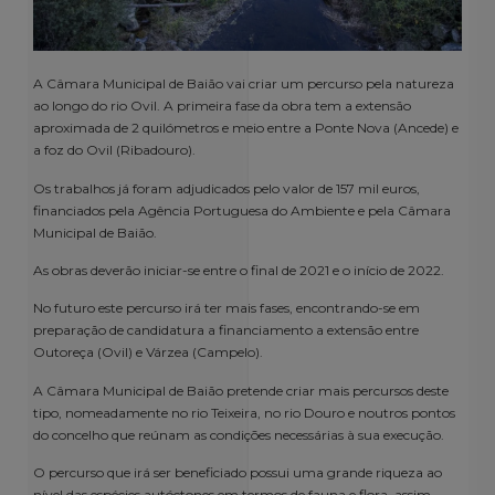
A Câmara Municipal de Baião vai criar um percurso pela natureza
ao longo do rio Ovil. A primeira fase da obra tem a extensão
aproximada de 2 quilómetros e meio entre a Ponte Nova (Ancede) e
a foz do Ovil (Ribadouro).
Os trabalhos já foram adjudicados pelo valor de 157 mil euros,
financiados pela Agência Portuguesa do Ambiente e pela Câmara
Municipal de Baião.
As obras deverão iniciar-se entre o final de 2021 e o início de 2022.
No futuro este percurso irá ter mais fases, encontrando-se em
preparação de candidatura a financiamento a extensão entre
Outoreça (Ovil) e Várzea (Campelo).
A Câmara Municipal de Baião pretende criar mais percursos deste
tipo, nomeadamente no rio Teixeira, no rio Douro e noutros pontos
do concelho que reúnam as condições necessárias à sua execução.
O percurso que irá ser beneficiado possui uma grande riqueza ao
nível das espécies autóctones em termos de fauna e flora, assim