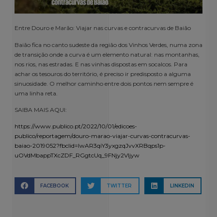
Entre Douro e Marão: Viajar nas curvas e contracurvas de Baião
Baião fica no canto sudeste da região dos Vinhos Verdes, numa zona
de transição onde a curva é um elemento natural: nas montanhas,
nos rios, nas estradas. E nas vinhas dispostas em socalcos. Para
achar os tesouros do território, é preciso ir predisposto a alguma
sinuosidade. O melhor caminho entre dois pontos nem sempre é
uma linha reta.
SAIBA MAIS AQUI:
https://www.publico.pt/2022/10/01/edicoes-
publico/reportagem/douro-marao-viajar-curvas-contracurvas-
baiao-2019052?fbclid=IwAR3qiY3yxgzqJvvXRBqps1p-
uOVdMbappTXcZDF_RGgtcUq_9FNjy2VIjyw
FACEBOOK
TWITTER
LINKEDIN