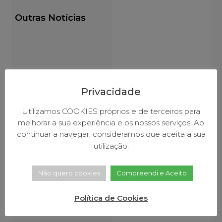
Outras Notícias
26
Julho 15, 2026
Julho 15, 2026
Julho 15, 2026
Privacidade
Utilizamos COOKIES próprios e de terceiros para
melhorar a sua experiência e os nossos serviços. Ao
a
Município
Serra da
Baião
continuar a navegar, consideramos que aceita a sua
levou
Aboboreira
Mais
utilização.
ações
na linha
Limpo:
de
da
Município
sensibilização
frente
reforça
Não quero cookies
Compreendi e Aceito
a
ambiental
da
sensibilização
a todo o
inovação
para a
ização
concelho
correta
Política de Cookies
Implementada
deposição
O
o
de
em