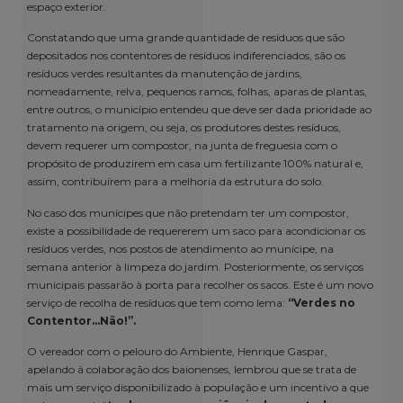
espaço exterior.
Constatando que uma grande quantidade de resíduos que são
depositados nos contentores de resíduos indiferenciados, são os
resíduos verdes resultantes da manutenção de jardins,
nomeadamente, relva, pequenos ramos, folhas, aparas de plantas,
entre outros, o município entendeu que deve ser dada prioridade ao
tratamento na origem, ou seja, os produtores destes resíduos,
devem requerer um compostor, na junta de freguesia com o
propósito de produzirem em casa um fertilizante 100% natural e,
assim, contribuírem para a melhoria da estrutura do solo.
No caso dos munícipes que não pretendam ter um compostor,
existe a possibilidade de requererem um saco para acondicionar os
resíduos verdes, nos postos de atendimento ao munícipe, na
semana anterior à limpeza do jardim. Posteriormente, os serviços
municipais passarão à porta para recolher os sacos. Este é um novo
serviço de recolha de resíduos que tem como lema:
“Verdes no
Contentor…Não!”.
O vereador com o pelouro do Ambiente, Henrique Gaspar,
apelando à colaboração dos baionenses, lembrou que se trata de
mais um serviço disponibilizado à população e um incentivo a que