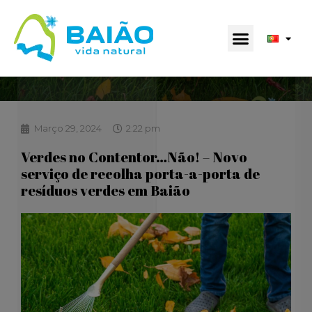
Março 29, 2024
2:22 pm
Verdes no Contentor…Não! – Novo
serviço de recolha porta-a-porta de
resíduos verdes em Baião