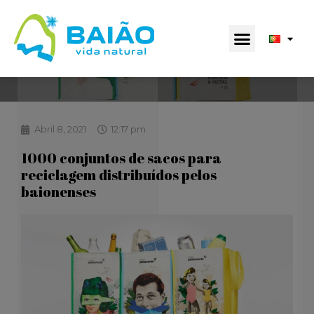
Abril 8, 2021
12:17 pm
1000 conjuntos de sacos para
reciclagem distribuídos pelos
baionenses