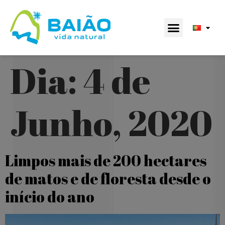
Dia:
4 de
Junho, 2020
Limpos mais de 200 hectares
de matos e de floresta desde o
início do ano