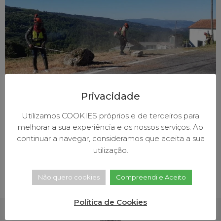
Privacidade
Desde o início do ano foram limpos em Baião, por
Utilizamos COOKIES próprios e de terceiros para
várias entidades, mais de 200 hectares de mato nas
melhorar a sua experiência e os nossos serviços. Ao
serras, nas florestas e em faixas de vegetação junto a
continuar a navegar, consideramos que aceita a sua
estradas. Estes indicadores foram divulgados durante
utilização.
a última reunião da Comissão Municipal de Defesa da
Floresta, realizada a 4 de junho, e na qual foi
Não quero cookies
Compreendi e Aceito
aprovado […]
Política de Cookies