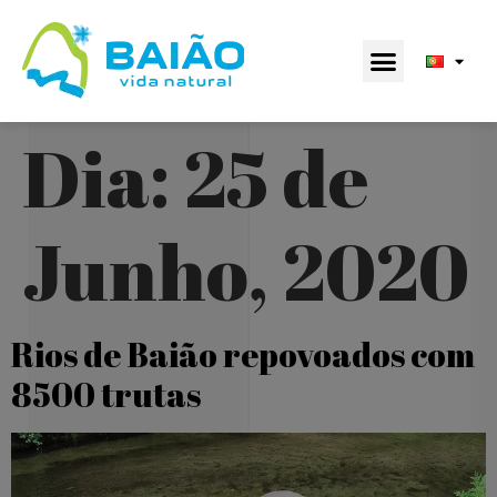
Dia:
25 de
Junho, 2020
Rios de Baião repovoados com
8500 trutas