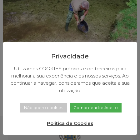
Privacidade
Desde 2010 já foram lançadas aos rios baionenses
Utilizamos COOKIES próprios e de terceiros para
perto de 30 mil trutas. A Câmara Municipal de Baião e
melhorar a sua experiência e os nossos serviços. Ao
o Instituto da Conservação da Natureza e das
continuar a navegar, consideramos que aceita a sua
Florestas (ICNF) repovoaram na última quinta feira, 25
utilização.
de junho, os rios Ovil e Teixeira com 8500 trutas. A
iniciativa, que pretende trazer mais vida a estes rios,
Não quero cookies
Compreendi e Aceito
[…]
Política de Cookies