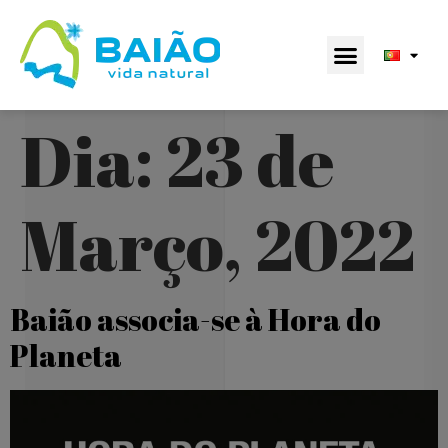
Dia:
23 de
Março, 2022
Baião associa-se à Hora do
Planeta