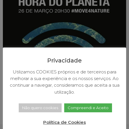
Privacidade
Utilizamos COOKIES próprios e de terceiros para
O Município de Baião vai-se associar à Hora do
melhorar a sua experiência e os nossos serviços. Ao
Planeta, uma iniciativa da organização global de
continuar a navegar, consideramos que aceita a sua
conservação de natureza WWF (World Wide Fund
utilização.
for Nature), com data marcada para o próximo dia 26
de março, entre as 20h30 e as 21h30. A edição deste
Não quero cookies
Compreendi e Aceito
ano tem como tema “Restauro da Natureza”. O
Município compromete-se, durante […]
Política de Cookies