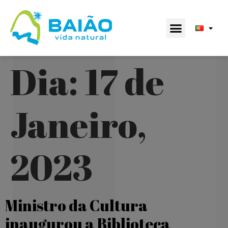
Dia:
17 de
Janeiro,
2023
Ministro da Cultura
inaugurou a Biblioteca