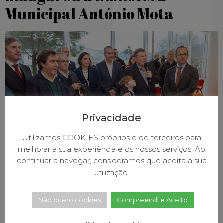
Municipal António Mota
Privacidade
Utilizamos COOKIES próprios e de terceiros para
melhorar a sua experiência e os nossos serviços. Ao
O Ministro de Cultura, Pedro Adão e Silva, presidiu à
continuar a navegar, consideramos que aceita a sua
inauguração da Biblioteca Municipal António Mota,
utilização.
no dia 14 de janeiro, às 12h00, numa cerimónia
também marcada pelo reconhecimento da obra do
Não quero cookies
Compreendi e Aceito
escritor baionense, “um dos maiores da literatura
infantojuvenil que agora dá nome a este espaço de