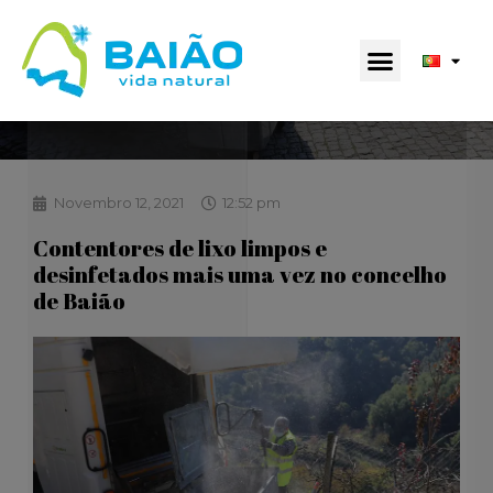
Novembro 12, 2021
12:52 pm
Contentores de lixo limpos e
desinfetados mais uma vez no concelho
de Baião