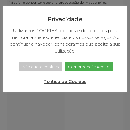
irá sujar o contentor e gerar a propagação de maus cheiros.
Se o contentor mais próximo se encontra cheio, por favor não deixe
Privacidade
o lixo depositado fora do contentor. Procure o contentor mais
próximo e deposite no seu interior o seu lixo doméstico.
Utilizamos COOKIES próprios e de terceiros para
melhorar a sua experiência e os nossos serviços. Ao
FACEBOOK
TWITTER
LINKEDIN
continuar a navegar, consideramos que aceita a sua
utilização.
Não quero cookies
Compreendi e Aceito
Outras Notícias
Julho 15, 2026
Julho 15, 2026
Julho 15, 2026
Jul
Política de Cookies