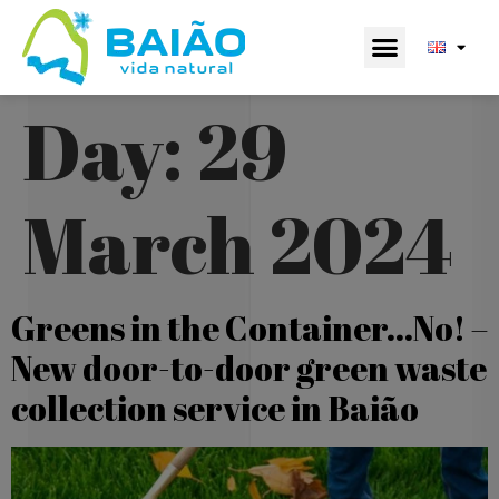
Day:
29
March 2024
Greens in the Container…No! –
New door-to-door green waste
collection service in Baião