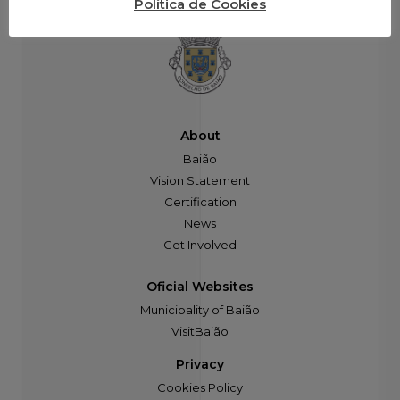
Política de Cookies
About
Baião
Vision Statement
Certification
News
Get Involved
Oficial Websites
Municipality of Baião
VisitBaião
Privacy
Cookies Policy