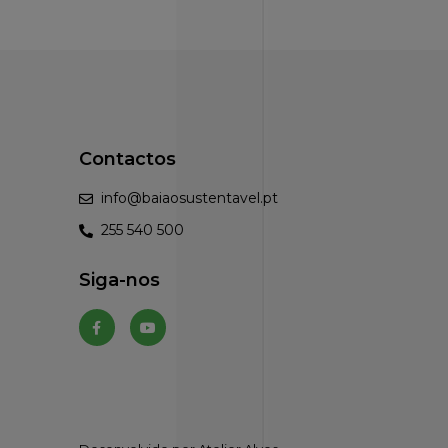
Contactos
info@baiaosustentavel.pt
255 540 500
Siga-nos