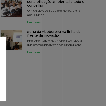
sensibilização ambiental a todo o
concelho
O Município de Baião promoveu, entre
abril e junho,
Ler mais
Serra da Aboboreira na linha da
frente da inovação
Implementada em Almofrela tecnologia
que protege biodiversidade e impulsiona
Ler mais