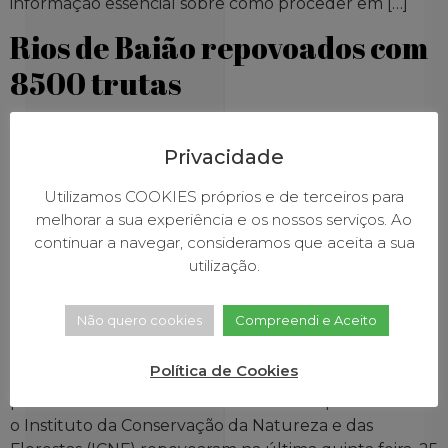
informação essencial sobre como proceder em […]
Rios de Baião repovoados com
8500 trutas
Privacidade
Utilizamos COOKIES próprios e de terceiros para
melhorar a sua experiência e os nossos serviços. Ao
continuar a navegar, consideramos que aceita a sua
utilização.
Não quero cookies
Compreendi e Aceito
Política de Cookies
Desde 2010 já foram lançadas aos rios baionenses
perto de 30 mil trutas. A Câmara Municipal de Baião e
o Instituto da Conservação da Natureza e das