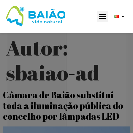
Autor:
sbaiao-ad
Câmara de Baião substitui
toda a iluminação pública do
concelho por lâmpadas LED